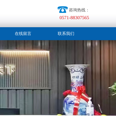
咨询热线：
0571-88307565
在线留言
联系我们