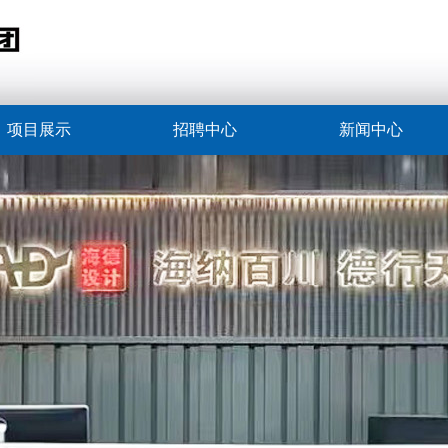
项目展示
招聘中心
新闻中心