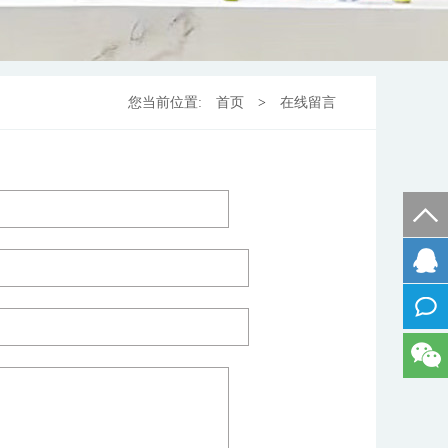
您当前位置:
首页
>
在线留言
点击
QQ咨
在线
询
留言