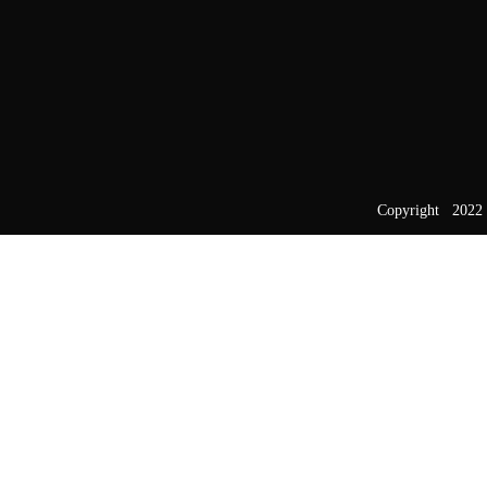
Copyright